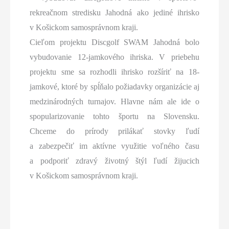
rekreačnom stredisku Jahodná ako jediné ihrisko
v Košickom samosprávnom kraji.
Cieľom projektu Discgolf SWAM Jahodná bolo
vybudovanie 12-jamkového ihriska. V priebehu
projektu sme sa rozhodli ihrisko rozšíriť na 18-
jamkové, ktoré by spĺňalo požiadavky organizácie aj
medzinárodných turnajov. Hlavne nám ale ide o
spopularizovanie tohto športu na Slovensku.
Chceme do prírody prilákať stovky ľudí
a zabezpečiť im aktívne využitie voľného času
a podporiť zdravý životný štýl ľudí žijucich
v Košickom samosprávnom kraji.