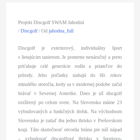
Projekt Discgolf SWAM Jahodná
/
Discgolf
/ Od
jahodna_full
Discgolf je exterierový, individuálny šport
s lietajúcim tanierom. Je pomerne nenáročný a preto
priťahuje celé generácie rodín a priateľov do
prírody. Jeho počiatky siahajú do 60. rokov
minulého storočia, kedy sa v modernej podobe začal
hrávať v Severnej Amerike. Dnes je už discgolf
rozšírený po celom svete. Na Slovensku máme 23
vybudovaných a funkčných ihrísk. Na východnom
Slovensku je zatiaľ iba jedno ihrisko v Prešovskom
kraji. Táto skutočnosť otvorila bránu pre náš nápad
– vybudovať discgolfové ihrisko v športovo-