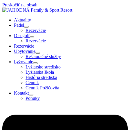
Preskočiť na obsah
Aktuality
Padel
Rezervácie
Discgolf
Rezervácie
Rezervácie
Ubytovanie
Reštauračné služby
Lyžovanie
Lyžiarske stredisko
Lyžiarska škola
História strediska
Cenník
Cenník Požičovňa
Kontakt
Ponuky