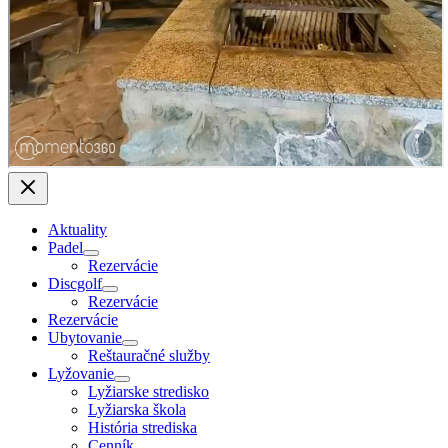
Aktuality
Padel
Rezervácie
Discgolf
Rezervácie
Rezervácie
Ubytovanie
Reštauračné služby
Lyžovanie
Lyžiarske stredisko
Lyžiarska škola
História strediska
Cenník