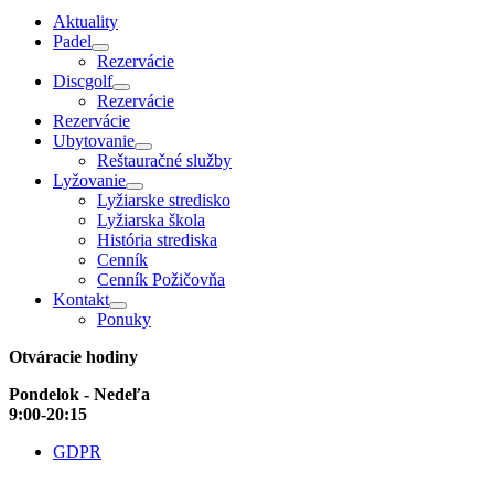
Aktuality
Padel
Rezervácie
Discgolf
Rezervácie
Rezervácie
Ubytovanie
Reštauračné služby
Lyžovanie
Lyžiarske stredisko
Lyžiarska škola
História strediska
Cenník
Cenník Požičovňa
Kontakt
Ponuky
Otváracie hodiny
Pondelok - Nedeľa
9:00-20:15
GDPR