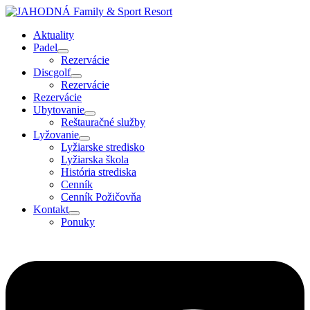
Aktuality
Padel
Rezervácie
Discgolf
Rezervácie
Rezervácie
Ubytovanie
Reštauračné služby
Lyžovanie
Lyžiarske stredisko
Lyžiarska škola
História strediska
Cenník
Cenník Požičovňa
Kontakt
Ponuky