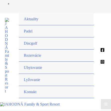
Preskočiť
Aktuality
na
obsah
Padel
Discgolf
Rezervácie
Ubytovanie
Lyžovanie
Kontakt