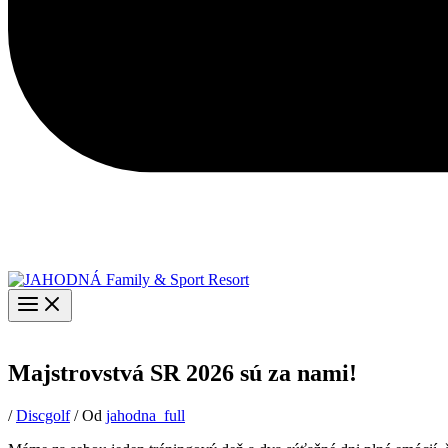
Majstrovstvá SR 2026 sú za nami!
/
Discgolf
/ Od
jahodna_full