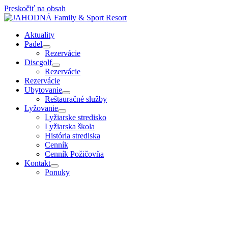
Preskočiť na obsah
Aktuality
Padel
Rezervácie
Discgolf
Rezervácie
Rezervácie
Ubytovanie
Reštauračné služby
Lyžovanie
Lyžiarske stredisko
Lyžiarska škola
História strediska
Cenník
Cenník Požičovňa
Kontakt
Ponuky